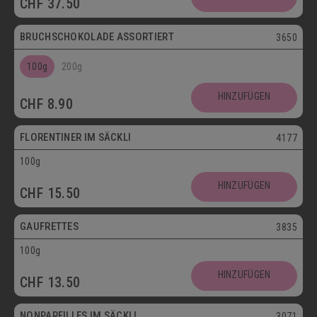
CHF
37.50
Postversand
BRUCHSCHOKOLADE ASSORTIERT
3650
100g
200g
Vegetarisch
HINZUFÜGEN
CHF
8.90
Postversand
FLORENTINER IM SÄCKLI
4177
100g
Vegetarisch
HINZUFÜGEN
CHF
15.50
Postversand
GAUFRETTES
3835
100g
Vegetarisch
HINZUFÜGEN
CHF
13.50
Postversand
NONPAREILLES IM SÄCKLI
3071