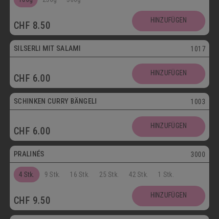
SCHOKOLADENSPEZIALITÄTEN
GETRÄNKE
HINZUFÜGEN
CHF
8.50
MAIKÄFER
SILSERLI MIT SALAMI
1017
SALZIGE KÖSTLICHKEITEN
HINZUFÜGEN
CHF
6.00
SILSERLI
SANDWICHES
BELEGTE BRÖTCHEN
PARTYBROT
SCHINKEN CURRY BÄNGELI
1003
Vegetarisch
APÉRO
SALATE
BROTWAREN
HINZUFÜGEN
CHF
6.00
Postversand
BACKWAREN
FASTENWAIE
PRALINÉS
3000
4 Stk.
9 Stk.
16 Stk.
25 Stk.
42 Stk.
1 Stk.
HINZUFÜGEN
CHF
9.50