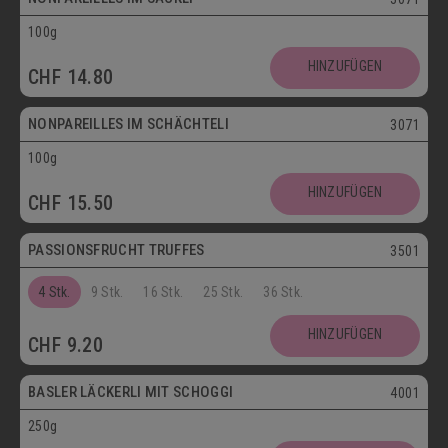
100g
Vegetarisch
HINZUFÜGEN
CHF
14.80
Postversand
NONPAREILLES IM SCHÄCHTELI
3071
100g
Vegetarisch
HINZUFÜGEN
CHF
15.50
Postversand
PASSIONSFRUCHT TRUFFES
3501
4 Stk.
9 Stk.
16 Stk.
25 Stk.
36 Stk.
Postversand
HINZUFÜGEN
CHF
9.20
Vegetarisch
BASLER LÄCKERLI MIT SCHOGGI
4001
250g