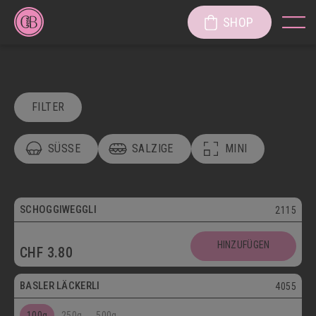
SHOP
FILTER
SÜSSE
SALZIGE
MINI
POSTVERSAND
VEGETARISCH
Vegetarisch
SCHOGGIWEGGLI
2115
SÜSSE KÖSTLICHKEITEN
Postversand
HINZUFÜGEN
CHF
3.80
SÜSSGEBÄCK
PATISSERIE
Vegetarisch
BASLER LÄCKERLI
4055
KUCHEN/TORTEN/CAKES/WÄHEN
LÄGGERLI
100g
250g
500g