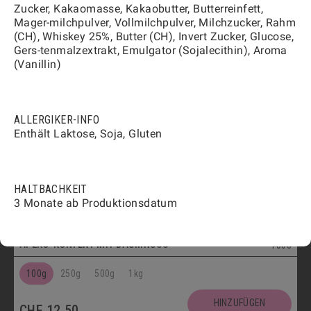
HINZUFÜGEN
Zucker, Kakaomasse, Kakaobutter, Butterreinfett,
CHF
12.50
Mager-milchpulver, Vollmilchpulver, Milchzucker, Rahm
Vegetarisch
(CH), Whiskey 25%, Butter (CH), Invert Zucker, Glucose,
FLÛTES MIT KÜMMEL
1808
Gers-tenmalzextrakt, Emulgator (Sojalecithin), Aroma
(Vanillin)
100g
250g
500g
1kg
HINZUFÜGEN
CHF
12.00
ALLERGIKER-INFO
Vegetarisch
Enthält Laktose, Soja, Gluten
FLÛTES MIT SESAM
1809
100g
250g
500g
1kg
HALTBACHKEIT
3 Monate ab Produktionsdatum
HINZUFÜGEN
CHF
12.00
Vegetarisch
APÉRO-KONFEKT MIT BAUMNUSS
1803
100g
250g
500g
1kg
HINZUFÜGEN
CHF
12.50