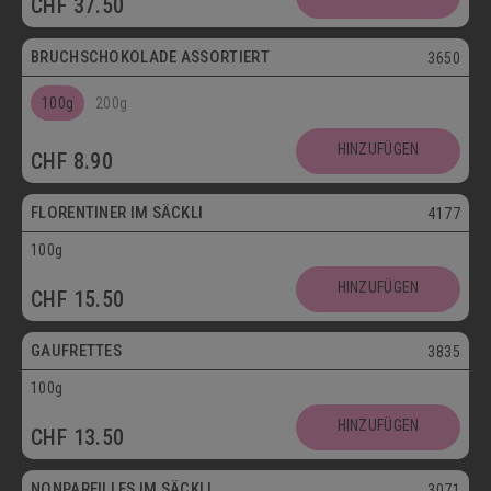
CHF
37.50
Postversand
BRUCHSCHOKOLADE ASSORTIERT
3650
100g
200g
Vegetarisch
HINZUFÜGEN
CHF
8.90
Postversand
FLORENTINER IM SÄCKLI
4177
100g
Vegetarisch
HINZUFÜGEN
CHF
15.50
Postversand
GAUFRETTES
3835
100g
Vegetarisch
HINZUFÜGEN
CHF
13.50
Postversand
NONPAREILLES IM SÄCKLI
3071