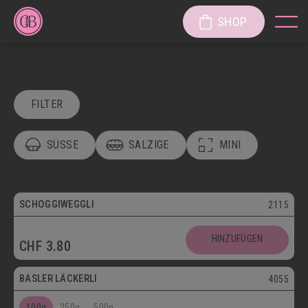
SHOP
FILTER
SÜSSE
SALZIGE
MINI
POSTVERSAND
VEGETARISCH
Vegetarisch
SCHOGGIWEGGLI
2115
SÜSSE KÖSTLICHKEITEN
Postversand
HINZUFÜGEN
CHF
3.80
SÜSSGEBÄCK
PATISSERIE
Vegetarisch
BASLER LÄCKERLI
4055
KUCHEN/TORTEN/CAKES/WÄHEN
LÄGGERLI
100g
250g
500g