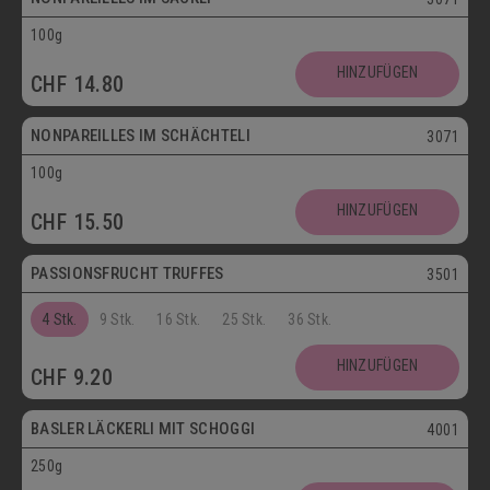
100g
Vegetarisch
HINZUFÜGEN
CHF
14.80
Postversand
NONPAREILLES IM SCHÄCHTELI
3071
100g
Vegetarisch
HINZUFÜGEN
CHF
15.50
Postversand
PASSIONSFRUCHT TRUFFES
3501
4 Stk.
9 Stk.
16 Stk.
25 Stk.
36 Stk.
Postversand
HINZUFÜGEN
CHF
9.20
Vegetarisch
BASLER LÄCKERLI MIT SCHOGGI
4001
250g