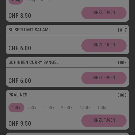
SCHOKOLADENSPEZIALITÄTEN
GETRÄNKE
HINZUFÜGEN
CHF
8.50
MAIKÄFER
SILSERLI MIT SALAMI
1017
SALZIGE KÖSTLICHKEITEN
HINZUFÜGEN
CHF
6.00
SILSERLI
SANDWICHES
BELEGTE BRÖTCHEN
PARTYBROT
SCHINKEN CURRY BÄNGELI
1003
Vegetarisch
APÉRO
SALATE
BROTWAREN
HINZUFÜGEN
CHF
6.00
Postversand
BACKWAREN
FASTENWAIE
PRALINÉS
3000
4 Stk.
9 Stk.
16 Stk.
25 Stk.
42 Stk.
1 Stk.
HINZUFÜGEN
CHF
9.50