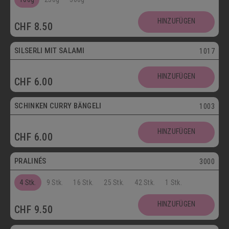
SCHOKOLADENSPEZIALITÄTEN
GETRÄNKE
HINZUFÜGEN
CHF
8.50
MAIKÄFER
SILSERLI MIT SALAMI
1017
SALZIGE KÖSTLICHKEITEN
HINZUFÜGEN
CHF
6.00
SILSERLI
SANDWICHES
BELEGTE BRÖTCHEN
PARTYBROT
SCHINKEN CURRY BÄNGELI
1003
Vegetarisch
APÉRO
SALATE
BROTWAREN
HINZUFÜGEN
CHF
6.00
Postversand
BACKWAREN
FASTENWAIE
PRALINÉS
3000
4 Stk.
9 Stk.
16 Stk.
25 Stk.
42 Stk.
1 Stk.
HINZUFÜGEN
CHF
9.50