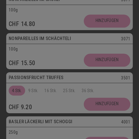
100g
Vegetarisch
HINZUFÜGEN
CHF
14.80
Postversand
NONPAREILLES IM SCHÄCHTELI
3071
100g
Vegetarisch
HINZUFÜGEN
CHF
15.50
Postversand
PASSIONSFRUCHT TRUFFES
3501
4 Stk.
9 Stk.
16 Stk.
25 Stk.
36 Stk.
Postversand
HINZUFÜGEN
CHF
9.20
Vegetarisch
BASLER LÄCKERLI MIT SCHOGGI
4001
250g