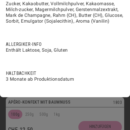
HINZUFÜGEN
Zucker, Kakaobutter, Vollmilchpulver, Kakaomasse,
CHF
12.50
Milch-zucker, Magermilchpulver, Gerstenmalzextrakt,
Vegetarisch
Mark de Champagne, Rahm (CH), Butter (CH), Glucose,
FLÛTES MIT KÜMMEL
1808
Sorbit, Emulgator (Sojalecithin), Aroma (Vanilin)
100g
250g
500g
1kg
ALLERGIKER-INFO
HINZUFÜGEN
CHF
12.00
Enthält Laktose, Soja, Gluten
Vegetarisch
FLÛTES MIT SESAM
1809
HALTBACHKEIT
100g
250g
500g
1kg
3 Monate ab Produktionsdatum
HINZUFÜGEN
CHF
12.00
Vegetarisch
APÉRO-KONFEKT MIT BAUMNUSS
1803
100g
250g
500g
1kg
HINZUFÜGEN
CHF
12.50