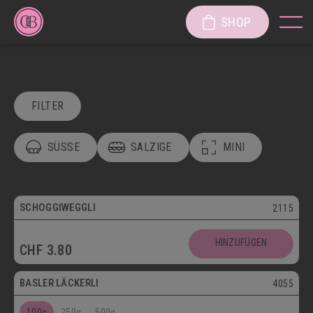
SHOP
FILTER
SÜSSE
SALZIGE
MINI
POSTVERSAND
VEGETARISCH
Vegetarisch
SCHOGGIWEGGLI
2115
SÜSSE KÖSTLICHKEITEN
Postversand
HINZUFÜGEN
CHF
3.80
SÜSSGEBÄCK
PATISSERIE
Vegetarisch
BASLER LÄCKERLI
4055
KUCHEN/TORTEN/CAKES/WÄHEN
LÄGGERLI
100g
250g
500g