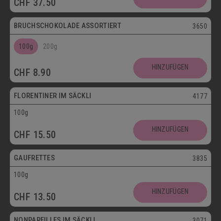
CHF
37.50
Postversand
BRUCHSCHOKOLADE ASSORTIERT
3650
100g
200g
Vegetarisch
HINZUFÜGEN
CHF
8.90
Postversand
FLORENTINER IM SÄCKLI
4177
100g
Vegetarisch
HINZUFÜGEN
CHF
15.50
Postversand
GAUFRETTES
3835
100g
Vegetarisch
HINZUFÜGEN
CHF
13.50
Postversand
NONPAREILLES IM SÄCKLI
3071