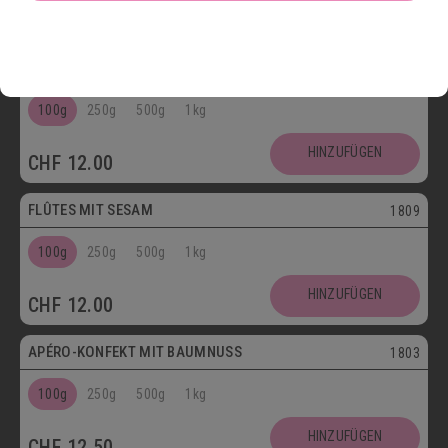
HINZUFÜGEN
CHF
12.50
Vegetarisch
FLÛTES MIT KÜMMEL
1808
100g
250g
500g
1kg
HINZUFÜGEN
CHF
12.00
Vegetarisch
FLÛTES MIT SESAM
1809
100g
250g
500g
1kg
HINZUFÜGEN
CHF
12.00
Vegetarisch
APÉRO-KONFEKT MIT BAUMNUSS
1803
100g
250g
500g
1kg
HINZUFÜGEN
CHF
12.50