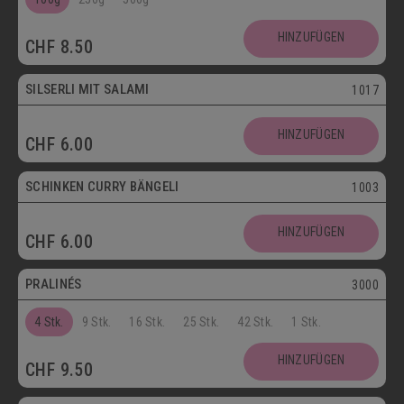
SCHOKOLADENSPEZIALITÄTEN
GETRÄNKE
HINZUFÜGEN
CHF
8.50
MAIKÄFER
SILSERLI MIT SALAMI
1017
SALZIGE KÖSTLICHKEITEN
HINZUFÜGEN
CHF
6.00
SILSERLI
SANDWICHES
BELEGTE BRÖTCHEN
PARTYBROT
SCHINKEN CURRY BÄNGELI
1003
Vegetarisch
APÉRO
SALATE
BROTWAREN
HINZUFÜGEN
CHF
6.00
Postversand
BACKWAREN
FASTENWAIE
PRALINÉS
3000
4 Stk.
9 Stk.
16 Stk.
25 Stk.
42 Stk.
1 Stk.
HINZUFÜGEN
CHF
9.50