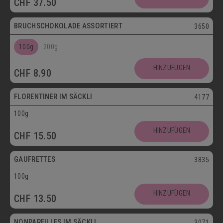
CHF
37.50
Postversand
BRUCHSCHOKOLADE ASSORTIERT
3650
100g
200g
Vegetarisch
HINZUFÜGEN
CHF
8.90
Postversand
FLORENTINER IM SÄCKLI
4177
100g
Vegetarisch
HINZUFÜGEN
CHF
15.50
Postversand
GAUFRETTES
3835
100g
Vegetarisch
HINZUFÜGEN
CHF
13.50
Postversand
NONPAREILLES IM SÄCKLI
3071