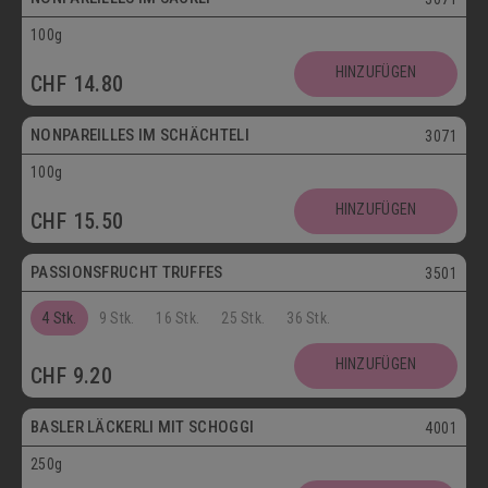
100g
Vegetarisch
HINZUFÜGEN
CHF
14.80
Postversand
NONPAREILLES IM SCHÄCHTELI
3071
100g
Vegetarisch
HINZUFÜGEN
CHF
15.50
Postversand
PASSIONSFRUCHT TRUFFES
3501
4 Stk.
9 Stk.
16 Stk.
25 Stk.
36 Stk.
Postversand
HINZUFÜGEN
CHF
9.20
Vegetarisch
BASLER LÄCKERLI MIT SCHOGGI
4001
250g