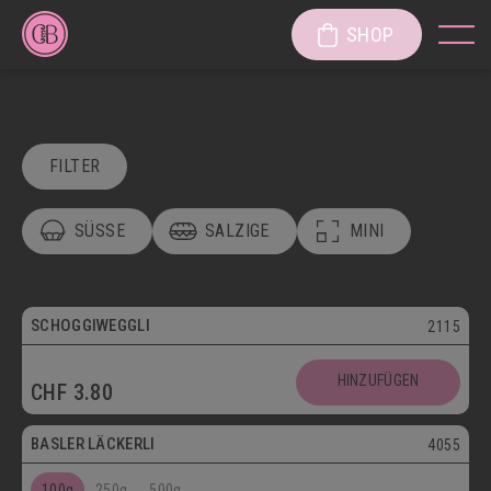
SHOP
FILTER
SÜSSE
SALZIGE
MINI
POSTVERSAND
VEGETARISCH
Vegetarisch
SCHOGGIWEGGLI
2115
SÜSSE KÖSTLICHKEITEN
Postversand
HINZUFÜGEN
CHF
3.80
SÜSSGEBÄCK
PATISSERIE
Vegetarisch
BASLER LÄCKERLI
4055
KUCHEN/TORTEN/CAKES/WÄHEN
LÄGGERLI
100g
250g
500g