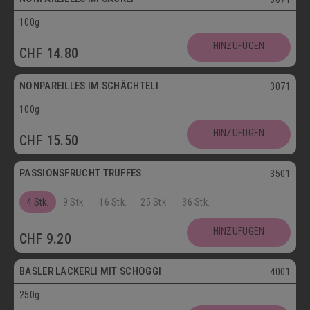
100g
Vegetarisch
HINZUFÜGEN
CHF
14.80
Postversand
NONPAREILLES IM SCHÄCHTELI
3071
100g
Vegetarisch
HINZUFÜGEN
CHF
15.50
Postversand
PASSIONSFRUCHT TRUFFES
3501
4 Stk.
9 Stk.
16 Stk.
25 Stk.
36 Stk.
Postversand
HINZUFÜGEN
CHF
9.20
Vegetarisch
BASLER LÄCKERLI MIT SCHOGGI
4001
250g