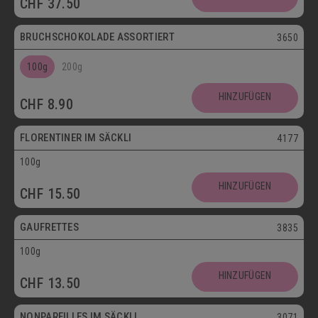
CHF
37.50
Postversand
BRUCHSCHOKOLADE ASSORTIERT
3650
100g
200g
Vegetarisch
HINZUFÜGEN
CHF
8.90
Postversand
FLORENTINER IM SÄCKLI
4177
100g
Vegetarisch
HINZUFÜGEN
CHF
15.50
Postversand
GAUFRETTES
3835
100g
Vegetarisch
HINZUFÜGEN
CHF
13.50
Postversand
NONPAREILLES IM SÄCKLI
3071