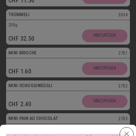
CHF
11.50
Vegetarisch
TRÜMMELI
3034
200g
Mini
HINZUFÜGEN
CHF
32.50
Vegetarisch
MINI-BRIOCHE
2701
Mini
HINZUFÜGEN
CHF
1.60
Vegetarisch
MINI-SCHOGGIWEGGLI
2702
Mini
HINZUFÜGEN
CHF
2.40
Vegetarisch
MINI-PAIN AU CHOCOLAT
2703
Mini
HINZUFÜGEN