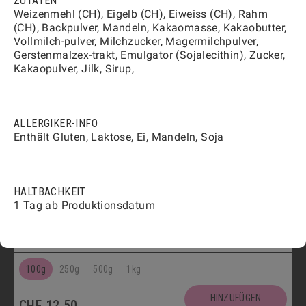
ZUTATEN
HINZUFÜGEN
CHF
12.50
Weizenmehl (CH), Eigelb (CH), Eiweiss (CH), Rahm
(CH), Backpulver, Mandeln, Kakaomasse, Kakaobutter,
Vegetarisch
Vollmilch-pulver, Milchzucker, Magermilchpulver,
FLÛTES MIT KÜMMEL
1808
Gerstenmalzex-trakt, Emulgator (Sojalecithin), Zucker,
Kakaopulver, Jilk, Sirup,
100g
250g
500g
1kg
HINZUFÜGEN
CHF
12.00
ALLERGIKER-INFO
Vegetarisch
Enthält Gluten, Laktose, Ei, Mandeln, Soja
FLÛTES MIT SESAM
1809
100g
250g
500g
1kg
HALTBACHKEIT
HINZUFÜGEN
1 Tag ab Produktionsdatum
CHF
12.00
Vegetarisch
APÉRO-KONFEKT MIT BAUMNUSS
1803
100g
250g
500g
1kg
HINZUFÜGEN
CHF
12.50