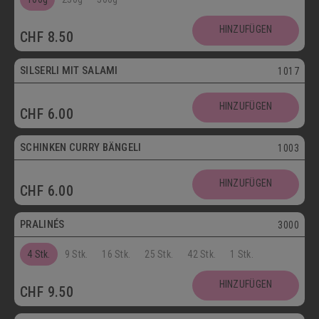
SCHOKOLADENSPEZIALITÄTEN
GETRÄNKE
HINZUFÜGEN
CHF
8.50
MAIKÄFER
SILSERLI MIT SALAMI
1017
SALZIGE KÖSTLICHKEITEN
HINZUFÜGEN
CHF
6.00
SILSERLI
SANDWICHES
BELEGTE BRÖTCHEN
PARTYBROT
SCHINKEN CURRY BÄNGELI
1003
Vegetarisch
APÉRO
SALATE
BROTWAREN
HINZUFÜGEN
CHF
6.00
Postversand
BACKWAREN
FASTENWAIE
PRALINÉS
3000
4 Stk.
9 Stk.
16 Stk.
25 Stk.
42 Stk.
1 Stk.
HINZUFÜGEN
CHF
9.50