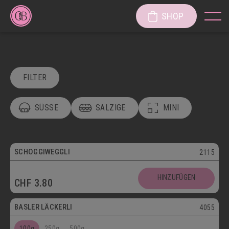
SHOP
FILTER
SÜSSE
SALZIGE
MINI
POSTVERSAND
VEGETARISCH
Vegetarisch
SCHOGGIWEGGLI
2115
SÜSSE KÖSTLICHKEITEN
Postversand
HINZUFÜGEN
CHF
3.80
SÜSSGEBÄCK
PATISSERIE
Vegetarisch
BASLER LÄCKERLI
4055
KUCHEN/TORTEN/CAKES/WÄHEN
LÄGGERLI
100g
250g
500g