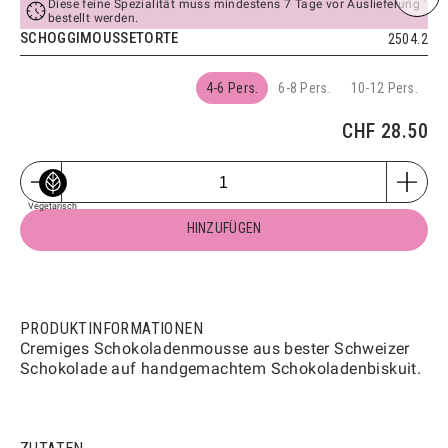
CHF
2.40
Diese feine Spezialität muss mindestens 7 Tage vor Auslieferung
bestellt werden.
Vegetarisch
SCHOGGIMOUSSETORTE
2504.2
MINI-VANILLE PLUNDER
2704
4-6 Pers.
6-8 Pers.
10-12 Pers.
Mini
HINZUFÜGEN
CHF
2.40
CHF
28.50
Vegetarisch
MINI-MANDELGIPFELI
2706
Mini
HINZUFÜGEN
Vegetarisch
CHF
2.40
HINZUFÜGEN
Vegetarisch
MINI-GIPFELI
2700
HINZUFÜGEN
CHF
1.60
PRODUKTINFORMATIONEN
Cremiges Schokoladenmousse aus bester Schweizer
Vegetarisch
Schokolade auf handgemachtem Schokoladenbiskuit.
APÉRO-KONFEKT MIT KÄSE
1801
100g
250g
500g
1kg