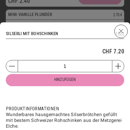
CHF
2.40
Vegetarisch
MINI-VANILLE PLUNDER
2704
Mini
HINZUFÜGEN
CHF
2.40
SILSERLI MIT ROHSCHINKEN
1022
Vegetarisch
MINI-MANDELGIPFELI
2706
CHF
7.20
Mini
HINZUFÜGEN
CHF
2.40
Vegetarisch
MINI-GIPFELI
2700
HINZUFÜGEN
HINZUFÜGEN
CHF
1.60
Vegetarisch
PRODUKTINFORMATIONEN
APÉRO-KONFEKT MIT KÄSE
1801
Wunderbares hausgemachtes Silserbrötchen gefüllt
mit bestem Schweizer Rohschinken aus der Metzgerei
100g
250g
500g
1kg
EIche.