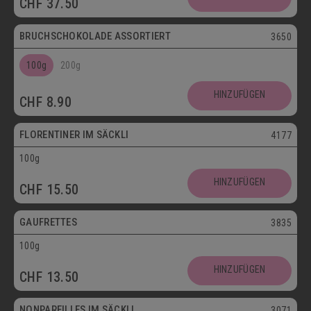
CHF
37.50
Postversand
BRUCHSCHOKOLADE ASSORTIERT
3650
100g
200g
Vegetarisch
HINZUFÜGEN
CHF
8.90
Postversand
FLORENTINER IM SÄCKLI
4177
100g
Vegetarisch
HINZUFÜGEN
CHF
15.50
Postversand
GAUFRETTES
3835
100g
Vegetarisch
HINZUFÜGEN
CHF
13.50
Postversand
NONPAREILLES IM SÄCKLI
3071