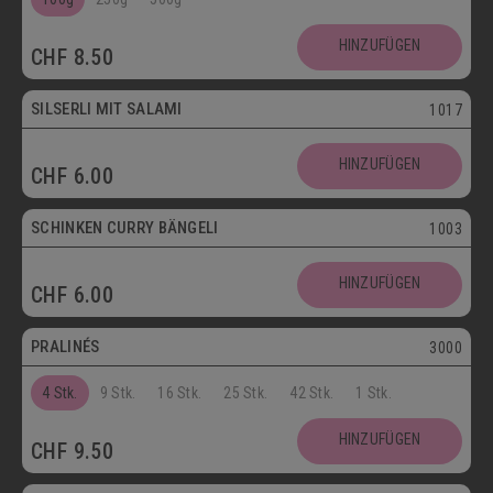
SCHOKOLADENSPEZIALITÄTEN
GETRÄNKE
HINZUFÜGEN
CHF
8.50
MAIKÄFER
SILSERLI MIT SALAMI
1017
SALZIGE KÖSTLICHKEITEN
HINZUFÜGEN
CHF
6.00
SILSERLI
SANDWICHES
BELEGTE BRÖTCHEN
PARTYBROT
SCHINKEN CURRY BÄNGELI
1003
Vegetarisch
APÉRO
SALATE
BROTWAREN
HINZUFÜGEN
CHF
6.00
Postversand
BACKWAREN
FASTENWAIE
PRALINÉS
3000
4 Stk.
9 Stk.
16 Stk.
25 Stk.
42 Stk.
1 Stk.
HINZUFÜGEN
CHF
9.50