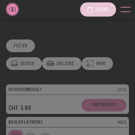
SHOP
FILTER
SÜSSE
SALZIGE
MINI
POSTVERSAND
VEGETARISCH
Vegetarisch
SCHOGGIWEGGLI
2115
SÜSSE KÖSTLICHKEITEN
Postversand
HINZUFÜGEN
CHF
3.80
SÜSSGEBÄCK
PATISSERIE
Vegetarisch
BASLER LÄCKERLI
4055
KUCHEN/TORTEN/CAKES/WÄHEN
LÄGGERLI
100g
250g
500g