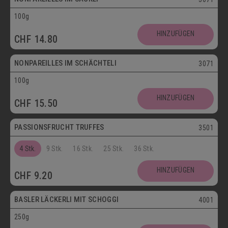
100g
Vegetarisch
HINZUFÜGEN
CHF
14.80
Postversand
NONPAREILLES IM SCHÄCHTELI
3071
100g
Vegetarisch
HINZUFÜGEN
CHF
15.50
Postversand
PASSIONSFRUCHT TRUFFES
3501
4 Stk.
9 Stk.
16 Stk.
25 Stk.
36 Stk.
Postversand
HINZUFÜGEN
CHF
9.20
Vegetarisch
BASLER LÄCKERLI MIT SCHOGGI
4001
250g