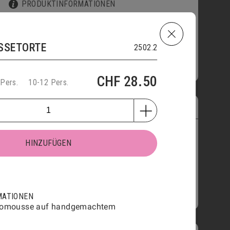
PRODUKTINFORMATIONEN
4 Stk.
9 Stk.
20 Stk.
30 Stk.
42 Stk.
SETORTE
2502.2
HINZUFÜGEN
CHF
11.50
CHF
28.50
 Pers.
10-12 Pers.
MINI-BRIOCHE
2701
PRODUKTINFORMATIONEN
HINZUFÜGEN
HINZUFÜGEN
CHF
1.60
MATIONEN
omousse auf handgemachtem