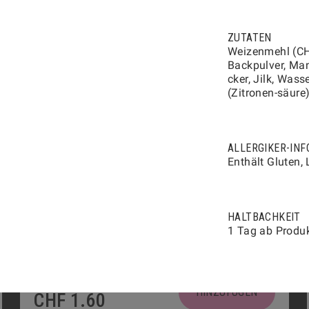
MINI-PAIN AU CHOCOLAT
2703
ZUTATEN
PRODUKTINFORMATIONEN
Weizenmehl (CH)
Backpulver, Mand
cker, Jilk, Was
(Zitronen-säure
HINZUFÜGEN
CHF
2.40
ALLERGIKER-INF
Enthält Gluten,
MINI-GIPFELI
2700
PRODUKTINFORMATIONEN
HALTBACHKEIT
1 Tag ab Produ
HINZUFÜGEN
CHF
1.60