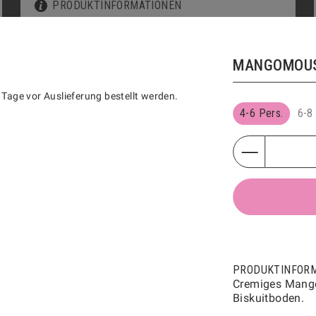
PRODUKTINFORMATIONEN
4 Stk.
9 Stk.
16 Stk.
25 Stk.
42 Stk.
MANGOMOUS
HINZUFÜGEN
CHF
9.50
 Tage vor Auslieferung bestellt werden.
4-6 Pers.
6-8
TRÜMMELI
3034
PRODUKTINFORMATIONEN
200g
HINZUFÜGEN
CHF
32.50
PRODUKTINFOR
Cremiges Mang
Biskuitboden.