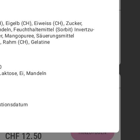
MINI-VANILLE PLUNDER
2704
PRODUKTINFORMATIONEN
, Eigelb (CH), Eiweiss (CH), Zucker,
eln, Feuchthaltemittel (Sorbit) Invertzu-
ser, Mangopuree, Säuerungsmittel
), Rahm (CH), Gelatine
HINZUFÜGEN
CHF
2.40
O
 Laktose, Ei, Mandeln
APÉRO-KONFEKT MIT KÄSE
1801
PRODUKTINFORMATIONEN
ktionsdatum
100g
250g
500g
1kg
HINZUFÜGEN
CHF
12.50