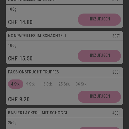
100g
Vegetarisch
HINZUFÜGEN
CHF
14.80
Postversand
NONPAREILLES IM SCHÄCHTELI
3071
100g
Vegetarisch
HINZUFÜGEN
CHF
15.50
Postversand
PASSIONSFRUCHT TRUFFES
3501
4 Stk.
9 Stk.
16 Stk.
25 Stk.
36 Stk.
Postversand
HINZUFÜGEN
CHF
9.20
Vegetarisch
BASLER LÄCKERLI MIT SCHOGGI
4001
250g