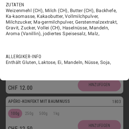
HINZUFÜGEN
ZUTATEN
CHF
12.50
Weizenmehl (CH), Milch (CH), Butter (CH), Backhefe,
Vegetarisch
Ka-kaomasse, Kakaobutter, Vollmilchpulver,
FLÛTES MIT KÜMMEL
1808
Milchzucker, Ma-germilchpulver, Gerstenmalzextrakt,
Gravit, Zucker, Vollei (CH), Haselnüsse, Mandeln,
100g
250g
500g
1kg
Aroma (Vanillin), jodiertes Speisesalz, Malz,
HINZUFÜGEN
CHF
12.00
Vegetarisch
ALLERGIKER-INFO
FLÛTES MIT SESAM
1809
Enthält Gluten, Laktose, Ei, Mandeln, Nüsse, Soja,
100g
250g
500g
1kg
HINZUFÜGEN
CHF
12.00
Vegetarisch
APÉRO-KONFEKT MIT BAUMNUSS
1803
100g
250g
500g
1kg
HINZUFÜGEN
CHF
12.50