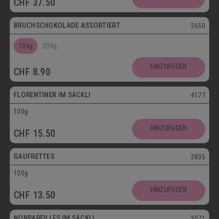
CHF
37.50
Postversand
BRUCHSCHOKOLADE ASSORTIERT
3650
100g
200g
Vegetarisch
HINZUFÜGEN
CHF
8.90
Postversand
FLORENTINER IM SÄCKLI
4177
100g
Vegetarisch
HINZUFÜGEN
CHF
15.50
Postversand
GAUFRETTES
3835
100g
Vegetarisch
HINZUFÜGEN
CHF
13.50
Postversand
NONPAREILLES IM SÄCKLI
3071