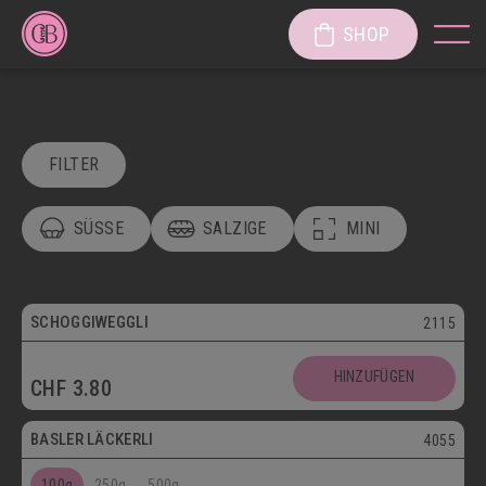
SHOP
FILTER
SÜSSE
SALZIGE
MINI
POSTVERSAND
VEGETARISCH
Vegetarisch
SCHOGGIWEGGLI
2115
SÜSSE KÖSTLICHKEITEN
Postversand
HINZUFÜGEN
CHF
3.80
SÜSSGEBÄCK
PATISSERIE
Vegetarisch
BASLER LÄCKERLI
4055
KUCHEN/TORTEN/CAKES/WÄHEN
LÄGGERLI
100g
250g
500g