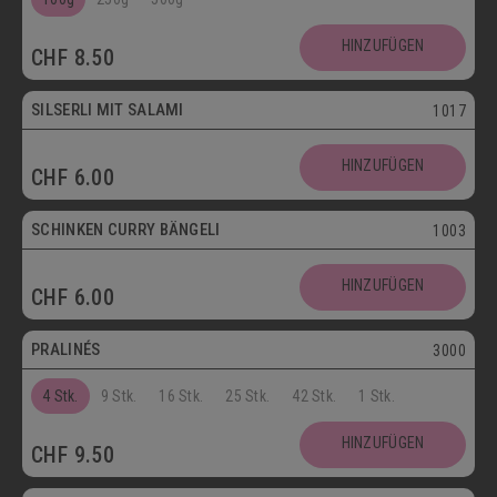
SCHOKOLADENSPEZIALITÄTEN
GETRÄNKE
HINZUFÜGEN
CHF
8.50
MAIKÄFER
SILSERLI MIT SALAMI
1017
SALZIGE KÖSTLICHKEITEN
HINZUFÜGEN
CHF
6.00
SILSERLI
SANDWICHES
BELEGTE BRÖTCHEN
PARTYBROT
SCHINKEN CURRY BÄNGELI
1003
Vegetarisch
APÉRO
SALATE
BROTWAREN
HINZUFÜGEN
CHF
6.00
Postversand
BACKWAREN
FASTENWAIE
PRALINÉS
3000
4 Stk.
9 Stk.
16 Stk.
25 Stk.
42 Stk.
1 Stk.
HINZUFÜGEN
CHF
9.50