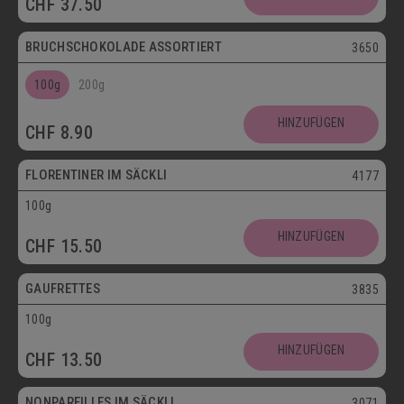
CHF
37.50
Postversand
BRUCHSCHOKOLADE ASSORTIERT
3650
100g
200g
Vegetarisch
HINZUFÜGEN
CHF
8.90
Postversand
FLORENTINER IM SÄCKLI
4177
100g
Vegetarisch
HINZUFÜGEN
CHF
15.50
Postversand
GAUFRETTES
3835
100g
Vegetarisch
HINZUFÜGEN
CHF
13.50
Postversand
NONPAREILLES IM SÄCKLI
3071