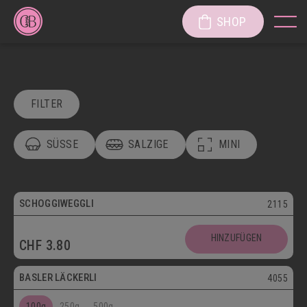
SHOP
FILTER
SÜSSE
SALZIGE
MINI
POSTVERSAND
VEGETARISCH
Vegetarisch
SCHOGGIWEGGLI
2115
SÜSSE KÖSTLICHKEITEN
Postversand
HINZUFÜGEN
CHF
3.80
SÜSSGEBÄCK
PATISSERIE
Vegetarisch
BASLER LÄCKERLI
4055
KUCHEN/TORTEN/CAKES/WÄHEN
LÄGGERLI
100g
250g
500g