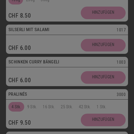
SCHOKOLADENSPEZIALITÄTEN
GETRÄNKE
HINZUFÜGEN
CHF
8.50
MAIKÄFER
SILSERLI MIT SALAMI
1017
SALZIGE KÖSTLICHKEITEN
HINZUFÜGEN
CHF
6.00
SILSERLI
SANDWICHES
BELEGTE BRÖTCHEN
PARTYBROT
SCHINKEN CURRY BÄNGELI
1003
Vegetarisch
APÉRO
SALATE
BROTWAREN
HINZUFÜGEN
CHF
6.00
Postversand
BACKWAREN
FASTENWAIE
PRALINÉS
3000
4 Stk.
9 Stk.
16 Stk.
25 Stk.
42 Stk.
1 Stk.
HINZUFÜGEN
CHF
9.50