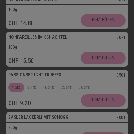
100g
Vegetarisch
HINZUFÜGEN
CHF
14.80
Postversand
NONPAREILLES IM SCHÄCHTELI
3071
100g
Vegetarisch
HINZUFÜGEN
CHF
15.50
Postversand
PASSIONSFRUCHT TRUFFES
3501
4 Stk.
9 Stk.
16 Stk.
25 Stk.
36 Stk.
Postversand
HINZUFÜGEN
CHF
9.20
Vegetarisch
BASLER LÄCKERLI MIT SCHOGGI
4001
250g