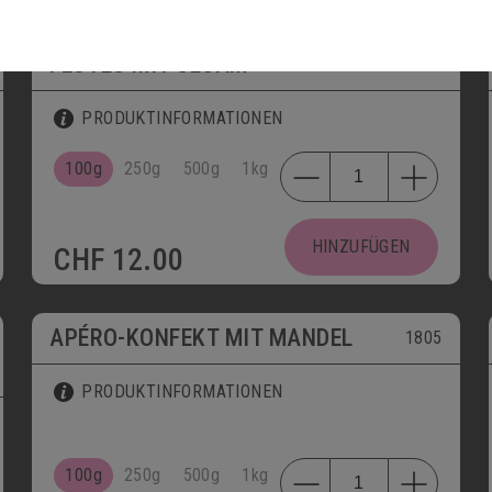
FLÛTES MIT SESAM
1809
PRODUKTINFORMATIONEN
100g
250g
500g
1kg
HINZUFÜGEN
CHF
12.00
APÉRO-KONFEKT MIT MANDEL
1805
PRODUKTINFORMATIONEN
100g
250g
500g
1kg