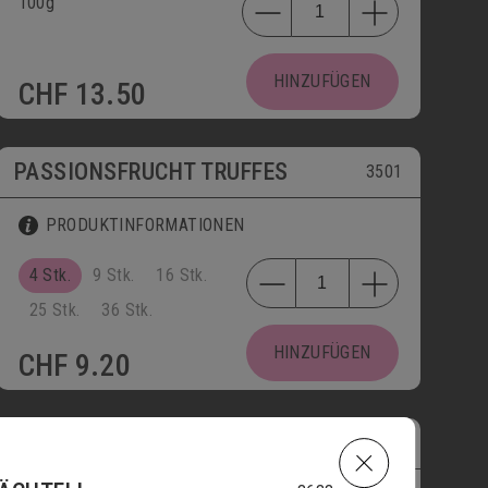
100g
HINZUFÜGEN
CHF
13.50
PASSIONSFRUCHT TRUFFES
3501
PRODUKTINFORMATIONEN
4 Stk.
9 Stk.
16 Stk.
25 Stk.
36 Stk.
HINZUFÜGEN
CHF
9.20
CHAMPAGNER TRUFFES
3205