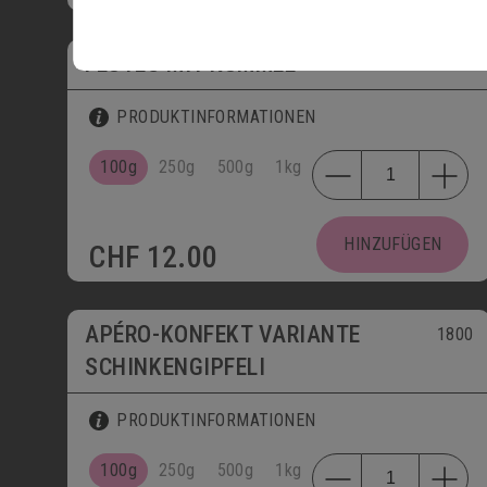
FLÛTES MIT KÜMMEL
1808
PRODUKTINFORMATIONEN
100g
250g
500g
1kg
HINZUFÜGEN
CHF
12.00
APÉRO-KONFEKT VARIANTE
1800
SCHINKENGIPFELI
PRODUKTINFORMATIONEN
100g
250g
500g
1kg