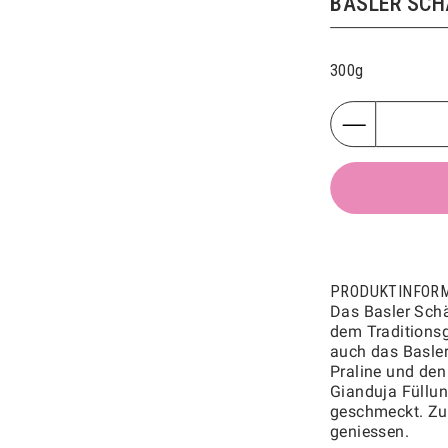
BASLER SCH
PRODUKTINFORMATIONEN
4 Stk.
9 Stk.
16 Stk.
300g
25 Stk.
42 Stk.
HINZUFÜGEN
CHF
9.50
TRÜMMELI
3034
PRODUKTINFORMATIONEN
PRODUKTINFOR
200g
Das Basler Schä
dem Traditionsg
auch das Basler
Praline und den
HINZUFÜGEN
CHF
32.50
Gianduja Füllun
geschmeckt. Zu
geniessen.