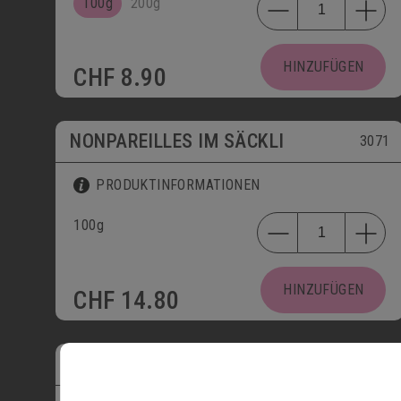
100g
200g
HINZUFÜGEN
CHF
8.90
NONPAREILLES IM SÄCKLI
3071
PRODUKTINFORMATIONEN
100g
HINZUFÜGEN
CHF
14.80
BASLER LÄCKERLI MIT SCHOGGI
4001