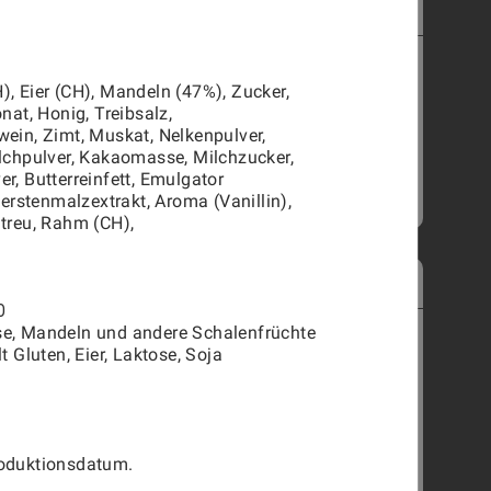
MINI-VANILLE PLUNDER
2704
PRODUKTINFORMATIONEN
, Eier (CH), Mandeln (47%), Zucker,
nat, Honig, Treibsalz,
ein, Zimt, Muskat, Nelkenpulver,
lchpulver, Kakaomasse, Milchzucker,
r, Butterreinfett, Emulgator
HINZUFÜGEN
CHF
2.40
Gerstenmalzextrakt, Aroma (Vanillin),
treu, Rahm (CH),
APÉRO-KONFEKT MIT KÄSE
1801
O
e, Mandeln und andere Schalenfrüchte
PRODUKTINFORMATIONEN
t Gluten, Eier, Laktose, Soja
100g
250g
500g
1kg
HINZUFÜGEN
oduktionsdatum.
CHF
12.50