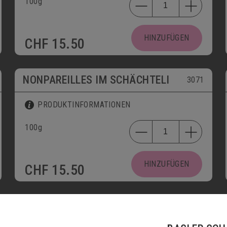
100g
HINZUFÜGEN
CHF
15.50
NONPAREILLES IM SCHÄCHTELI
3071
PRODUKTINFORMATIONEN
100g
HINZUFÜGEN
CHF
15.50
TRUFFES
3100