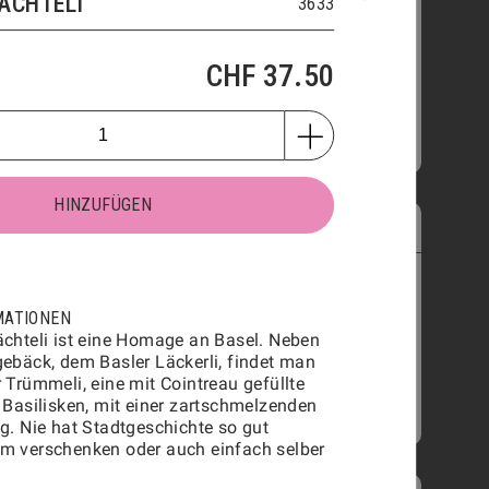
ÄCHTELI
3633
PRODUKTINFORMATIONEN
4 Stk.
9 Stk.
20 Stk.
CHF
37.50
30 Stk.
42 Stk.
HINZUFÜGEN
CHF
11.50
HINZUFÜGEN
MINI-BRIOCHE
2701
PRODUKTINFORMATIONEN
MATIONEN
chteli ist eine Homage an Basel. Neben
ebäck, dem Basler Läckerli, findet man
 Trümmeli, eine mit Cointreau gefüllte
 Basilisken, mit einer zartschmelzenden
HINZUFÜGEN
CHF
1.60
g. Nie hat Stadtgeschichte so gut
m verschenken oder auch einfach selber