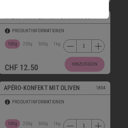
APÉRO-KONFEKT MIT BAUMNUSS
1803
PRODUKTINFORMATIONEN
100g
250g
500g
1kg
HINZUFÜGEN
CHF
12.50
APÉRO-KONFEKT MIT OLIVEN
1804
PRODUKTINFORMATIONEN
100g
250g
500g
1kg