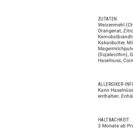
MINI-PAIN AU CHOCOLAT
2703
PRODUKTINFORMATIONEN
ZUTATEN
Weizenmehl (CH)
Orangenat, Zitro
Kernobstbrandtw
Kakaobutter, Mi
Magermilchpulve
HINZUFÜGEN
CHF
2.40
(Sojalecithin), 
Haselnuss, Coin
MINI-GIPFELI
2700
ALLERGIKER-INF
Kann Haselnüss
PRODUKTINFORMATIONEN
enthalten. Enhäl
HALTBACHKEIT
HINZUFÜGEN
3 Monate ab Pr
CHF
1.60