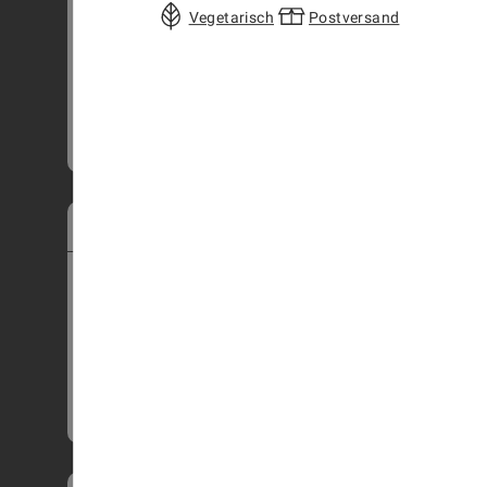
PRODUKTINFORMATIONEN
Vegetarisch
Postversand
250g
HINZUFÜGEN
CHF
16.50
WHISKEY TRUFFES
3401
PRODUKTINFORMATIONEN
4 Stk.
9 Stk.
16 Stk.
25 Stk.
42 Stk.
HINZUFÜGEN
CHF
11.50