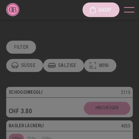
SHOP
FILTER
SÜSSE
SALZIGE
MINI
POSTVERSAND
VEGETARISCH
Vegetarisch
SCHOGGIWEGGLI
2115
SÜSSE KÖSTLICHKEITEN
Postversand
HINZUFÜGEN
CHF
3.80
SÜSSGEBÄCK
PATISSERIE
Vegetarisch
BASLER LÄCKERLI
4055
KUCHEN/TORTEN/CAKES/WÄHEN
LÄGGERLI
100g
250g
500g