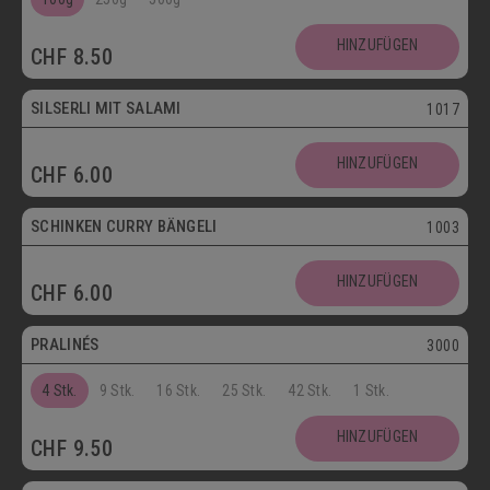
SCHOKOLADENSPEZIALITÄTEN
GETRÄNKE
HINZUFÜGEN
CHF
8.50
MAIKÄFER
SILSERLI MIT SALAMI
1017
SALZIGE KÖSTLICHKEITEN
HINZUFÜGEN
CHF
6.00
SILSERLI
SANDWICHES
BELEGTE BRÖTCHEN
PARTYBROT
SCHINKEN CURRY BÄNGELI
1003
Vegetarisch
APÉRO
SALATE
BROTWAREN
HINZUFÜGEN
CHF
6.00
Postversand
BACKWAREN
FASTENWAIE
PRALINÉS
3000
4 Stk.
9 Stk.
16 Stk.
25 Stk.
42 Stk.
1 Stk.
HINZUFÜGEN
CHF
9.50