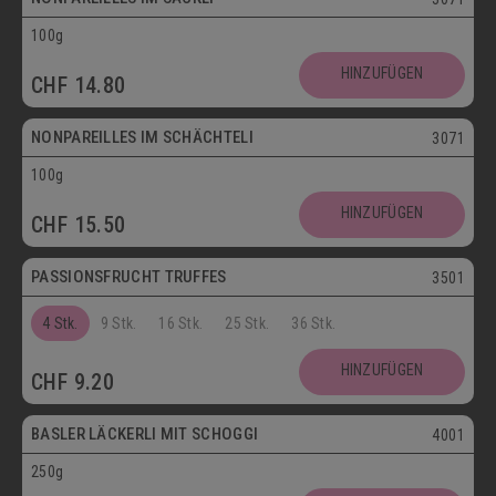
100g
Vegetarisch
HINZUFÜGEN
CHF
14.80
Postversand
NONPAREILLES IM SCHÄCHTELI
3071
100g
Vegetarisch
HINZUFÜGEN
CHF
15.50
Postversand
PASSIONSFRUCHT TRUFFES
3501
4 Stk.
9 Stk.
16 Stk.
25 Stk.
36 Stk.
Postversand
HINZUFÜGEN
CHF
9.20
Vegetarisch
BASLER LÄCKERLI MIT SCHOGGI
4001
250g