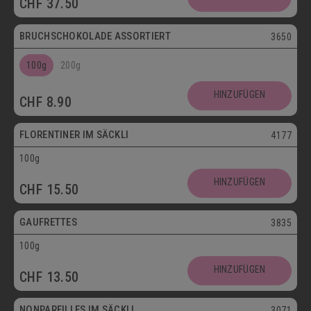
CHF
37.50
Postversand
BRUCHSCHOKOLADE ASSORTIERT
3650
100g
200g
Vegetarisch
HINZUFÜGEN
CHF
8.90
Postversand
FLORENTINER IM SÄCKLI
4177
100g
Vegetarisch
HINZUFÜGEN
CHF
15.50
Postversand
GAUFRETTES
3835
100g
Vegetarisch
HINZUFÜGEN
CHF
13.50
Postversand
NONPAREILLES IM SÄCKLI
3071