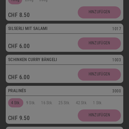
SCHOKOLADENSPEZIALITÄTEN
GETRÄNKE
HINZUFÜGEN
CHF
8.50
MAIKÄFER
SILSERLI MIT SALAMI
1017
SALZIGE KÖSTLICHKEITEN
HINZUFÜGEN
CHF
6.00
SILSERLI
SANDWICHES
BELEGTE BRÖTCHEN
PARTYBROT
SCHINKEN CURRY BÄNGELI
1003
Vegetarisch
APÉRO
SALATE
BROTWAREN
HINZUFÜGEN
CHF
6.00
Postversand
BACKWAREN
FASTENWAIE
PRALINÉS
3000
4 Stk.
9 Stk.
16 Stk.
25 Stk.
42 Stk.
1 Stk.
HINZUFÜGEN
CHF
9.50