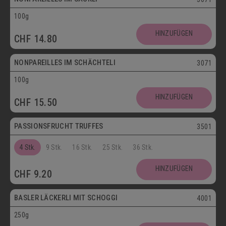
100g
Vegetarisch
HINZUFÜGEN
CHF
14.80
Postversand
NONPAREILLES IM SCHÄCHTELI
3071
100g
Vegetarisch
HINZUFÜGEN
CHF
15.50
Postversand
PASSIONSFRUCHT TRUFFES
3501
4 Stk.
9 Stk.
16 Stk.
25 Stk.
36 Stk.
Postversand
HINZUFÜGEN
CHF
9.20
Vegetarisch
BASLER LÄCKERLI MIT SCHOGGI
4001
250g