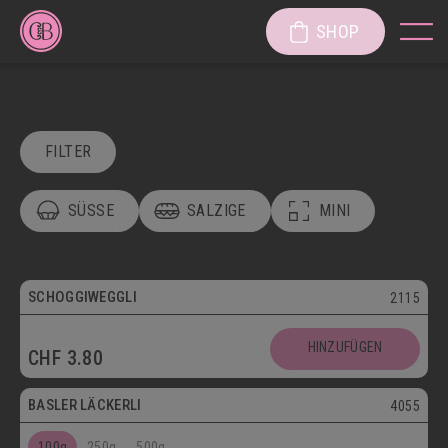
SHOP
FILTER
SÜSSE
SALZIGE
MINI
POSTVERSAND
VEGETARISCH
Vegetarisch
SCHOGGIWEGGLI
2115
SÜSSE KÖSTLICHKEITEN
Postversand
HINZUFÜGEN
CHF
3.80
SÜSSGEBÄCK
PATISSERIE
Vegetarisch
BASLER LÄCKERLI
4055
KUCHEN/TORTEN/CAKES/WÄHEN
LÄGGERLI
100g
250g
500g