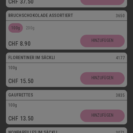
CHF
37.50
Postversand
BRUCHSCHOKOLADE ASSORTIERT
3650
100g
200g
Vegetarisch
HINZUFÜGEN
CHF
8.90
Postversand
FLORENTINER IM SÄCKLI
4177
100g
Vegetarisch
HINZUFÜGEN
CHF
15.50
Postversand
GAUFRETTES
3835
100g
Vegetarisch
HINZUFÜGEN
CHF
13.50
Postversand
NONPAREILLES IM SÄCKLI
3071