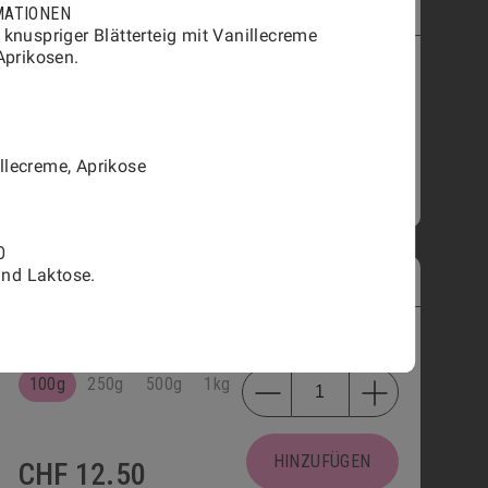
MINI-VANILLE PLUNDER
2704
MATIONEN
nuspriger Blätterteig mit Vanillecreme
Aprikosen.
PRODUKTINFORMATIONEN
illecreme, Aprikose
HINZUFÜGEN
CHF
2.40
O
und Laktose.
APÉRO-KONFEKT MIT KÄSE
1801
PRODUKTINFORMATIONEN
100g
250g
500g
1kg
HINZUFÜGEN
CHF
12.50