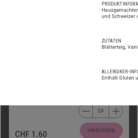
MINI-PAIN AU CHOCOLAT
2703
PRODUKTINFOR
Hausgemachter k
und Schweizer 
PRODUKTINFORMATIONEN
ZUTATEN
Blätterteig, Van
HINZUFÜGEN
CHF
2.40
ALLERGIKER-INF
Enthält Gluten 
MINI-GIPFELI
2700
PRODUKTINFORMATIONEN
HINZUFÜGEN
CHF
1.60