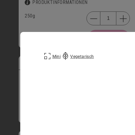
PRODUKTINFORMATIONEN
250g
HINZUFÜGEN
CHF
16.50
Mini
Vegetarisch
WHISKEY TRUFFES
3401
PRODUKTINFORMATIONEN
4 Stk.
9 Stk.
16 Stk.
25 Stk.
42 Stk.
HINZUFÜGEN
CHF
11.50