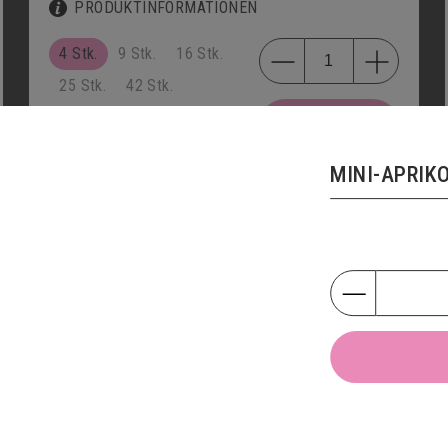
PRODUKTINFORMATIONEN
4 Stk.
9 Stk.
16 Stk.
25 Stk.
42 Stk.
HINZUFÜGEN
CHF
9.50
MINI-APRI
TRÜMMELI
3034
PRODUKTINFORMATIONEN
200g
HINZUFÜGEN
CHF
32.50