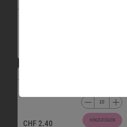
MINI-SCHOGGIWEGGLI
2702
PRODUKTINFORMATIONEN
HINZUFÜGEN
CHF
2.40
MINI-MANDELGIPFELI
2706
PRODUKTINFORMATIONEN
HINZUFÜGEN
CHF
2.40