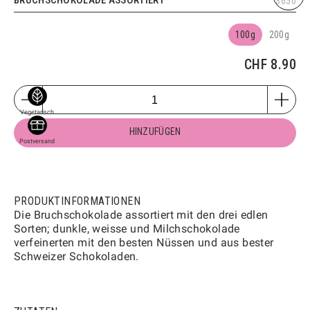
CHF
2.40
3650
Vegetarisch
MINI-VANILLE PLUNDER
100g
200g
2704
CHF
8.90
Mini
HINZUFÜGEN
CHF
2.40
Vegetarisch
MINI-MANDELGIPFELI
2706
Vegetarisch
HINZUFÜGEN
Mini
Postversand
HINZUFÜGEN
CHF
2.40
Vegetarisch
MINI-GIPFELI
2700
PRODUKTINFORMATIONEN
Die Bruchschokolade assortiert mit den drei edlen
HINZUFÜGEN
CHF
1.60
Sorten; dunkle, weisse und Milchschokolade
verfeinerten mit den besten Nüssen und aus bester
Vegetarisch
Schweizer Schokoladen.
APÉRO-KONFEKT MIT KÄSE
1801
100g
250g
500g
1kg