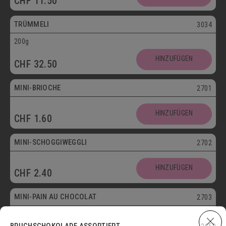
CHF
11.50
Vegetarisch
TRÜMMELI
3034
200g
Mini
HINZUFÜGEN
CHF
32.50
Vegetarisch
MINI-BRIOCHE
2701
Mini
HINZUFÜGEN
CHF
1.60
Vegetarisch
MINI-SCHOGGIWEGGLI
2702
Mini
HINZUFÜGEN
CHF
2.40
Vegetarisch
MINI-PAIN AU CHOCOLAT
2703
Mini
HINZUFÜGEN
BRUCHSCHOKOLADE ASSORTIERT