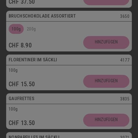
CHF
37.50
Postversand
BRUCHSCHOKOLADE ASSORTIERT
3650
100g
200g
Vegetarisch
HINZUFÜGEN
CHF
8.90
Postversand
FLORENTINER IM SÄCKLI
4177
100g
Vegetarisch
HINZUFÜGEN
CHF
15.50
Postversand
GAUFRETTES
3835
100g
Vegetarisch
HINZUFÜGEN
CHF
13.50
Postversand
NONPAREILLES IM SÄCKLI
3071