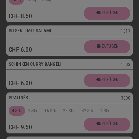
SCHOKOLADENSPEZIALITÄTEN
GETRÄNKE
HINZUFÜGEN
CHF
8.50
MAIKÄFER
SILSERLI MIT SALAMI
1017
SALZIGE KÖSTLICHKEITEN
HINZUFÜGEN
CHF
6.00
SILSERLI
SANDWICHES
BELEGTE BRÖTCHEN
PARTYBROT
SCHINKEN CURRY BÄNGELI
1003
Vegetarisch
APÉRO
SALATE
BROTWAREN
HINZUFÜGEN
CHF
6.00
Postversand
BACKWAREN
FASTENWAIE
PRALINÉS
3000
4 Stk.
9 Stk.
16 Stk.
25 Stk.
42 Stk.
1 Stk.
HINZUFÜGEN
CHF
9.50