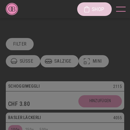
SHOP
FILTER
SÜSSE
SALZIGE
MINI
POSTVERSAND
VEGETARISCH
Vegetarisch
SCHOGGIWEGGLI
2115
SÜSSE KÖSTLICHKEITEN
Postversand
HINZUFÜGEN
CHF
3.80
SÜSSGEBÄCK
PATISSERIE
Vegetarisch
BASLER LÄCKERLI
4055
KUCHEN/TORTEN/CAKES/WÄHEN
LÄGGERLI
100g
250g
500g