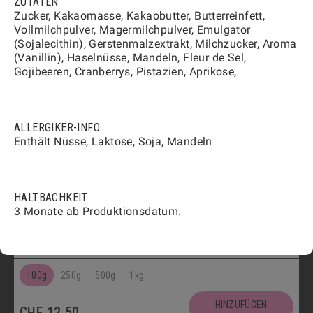
ZUTATEN
HINZUFÜGEN
CHF
12.50
Zucker, Kakaomasse, Kakaobutter, Butterreinfett,
Vollmilchpulver, Magermilchpulver, Emulgator
Vegetarisch
(Sojalecithin), Gerstenmalzextrakt, Milchzucker, Aroma
FLÛTES MIT KÜMMEL
1808
(Vanillin), Haselnüsse, Mandeln, Fleur de Sel,
Gojibeeren, Cranberrys, Pistazien, Aprikose,
100g
250g
500g
1kg
HINZUFÜGEN
CHF
12.00
ALLERGIKER-INFO
Vegetarisch
Enthält Nüsse, Laktose, Soja, Mandeln
FLÛTES MIT SESAM
1809
100g
250g
500g
1kg
HALTBACHKEIT
HINZUFÜGEN
3 Monate ab Produktionsdatum.
CHF
12.00
Vegetarisch
APÉRO-KONFEKT MIT BAUMNUSS
1803
100g
250g
500g
1kg
HINZUFÜGEN
CHF
12.50