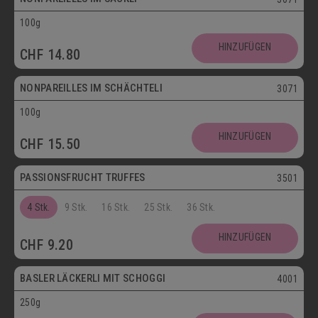
100g
Vegetarisch
HINZUFÜGEN
CHF
14.80
Postversand
NONPAREILLES IM SCHÄCHTELI
3071
100g
Vegetarisch
HINZUFÜGEN
CHF
15.50
Postversand
PASSIONSFRUCHT TRUFFES
3501
4 Stk.
9 Stk.
16 Stk.
25 Stk.
36 Stk.
Postversand
HINZUFÜGEN
CHF
9.20
Vegetarisch
BASLER LÄCKERLI MIT SCHOGGI
4001
250g