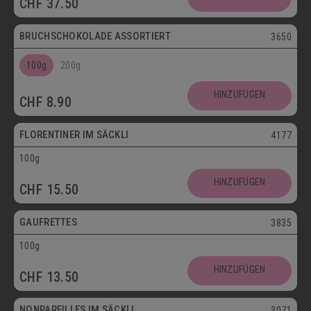
CHF
37.50
Postversand
BRUCHSCHOKOLADE ASSORTIERT
3650
100g
200g
Vegetarisch
HINZUFÜGEN
CHF
8.90
Postversand
FLORENTINER IM SÄCKLI
4177
100g
Vegetarisch
HINZUFÜGEN
CHF
15.50
Postversand
GAUFRETTES
3835
100g
Vegetarisch
HINZUFÜGEN
CHF
13.50
Postversand
NONPAREILLES IM SÄCKLI
3071