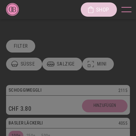
SHOP
FILTER
SÜSSE
SALZIGE
MINI
POSTVERSAND
VEGETARISCH
Vegetarisch
SCHOGGIWEGGLI
2115
SÜSSE KÖSTLICHKEITEN
Postversand
HINZUFÜGEN
CHF
3.80
SÜSSGEBÄCK
PATISSERIE
Vegetarisch
BASLER LÄCKERLI
4055
KUCHEN/TORTEN/CAKES/WÄHEN
LÄGGERLI
100g
250g
500g