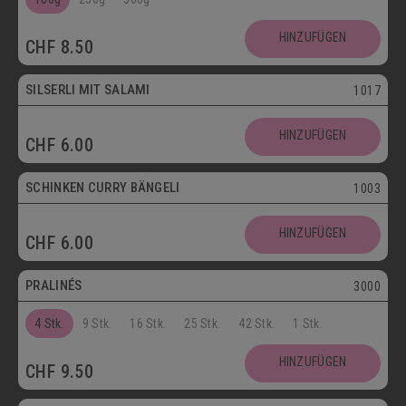
SCHOKOLADENSPEZIALITÄTEN
GETRÄNKE
HINZUFÜGEN
CHF
8.50
MAIKÄFER
SILSERLI MIT SALAMI
1017
SALZIGE KÖSTLICHKEITEN
HINZUFÜGEN
CHF
6.00
SILSERLI
SANDWICHES
BELEGTE BRÖTCHEN
PARTYBROT
SCHINKEN CURRY BÄNGELI
1003
Vegetarisch
APÉRO
SALATE
BROTWAREN
HINZUFÜGEN
CHF
6.00
Postversand
BACKWAREN
FASTENWAIE
PRALINÉS
3000
4 Stk.
9 Stk.
16 Stk.
25 Stk.
42 Stk.
1 Stk.
HINZUFÜGEN
CHF
9.50