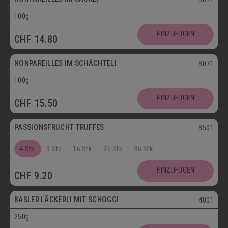
100g
Vegetarisch
HINZUFÜGEN
CHF
14.80
Postversand
NONPAREILLES IM SCHÄCHTELI
3071
100g
Vegetarisch
HINZUFÜGEN
CHF
15.50
Postversand
PASSIONSFRUCHT TRUFFES
3501
4 Stk.
9 Stk.
16 Stk.
25 Stk.
36 Stk.
Postversand
HINZUFÜGEN
CHF
9.20
Vegetarisch
BASLER LÄCKERLI MIT SCHOGGI
4001
250g