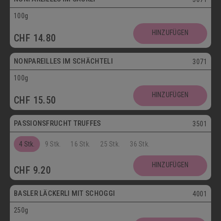
100g
Vegetarisch
HINZUFÜGEN
CHF
14.80
Postversand
NONPAREILLES IM SCHÄCHTELI
3071
100g
Vegetarisch
HINZUFÜGEN
CHF
15.50
Postversand
PASSIONSFRUCHT TRUFFES
3501
4 Stk.
9 Stk.
16 Stk.
25 Stk.
36 Stk.
Postversand
HINZUFÜGEN
CHF
9.20
Vegetarisch
BASLER LÄCKERLI MIT SCHOGGI
4001
250g