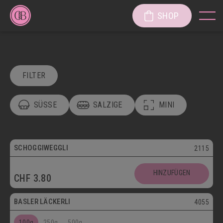
SHOP
FILTER
SÜSSE
SALZIGE
MINI
POSTVERSAND
VEGETARISCH
Vegetarisch
SCHOGGIWEGGLI
2115
SÜSSE KÖSTLICHKEITEN
Postversand
HINZUFÜGEN
CHF
3.80
SÜSSGEBÄCK
PATISSERIE
Vegetarisch
BASLER LÄCKERLI
4055
KUCHEN/TORTEN/CAKES/WÄHEN
LÄGGERLI
100g
250g
500g