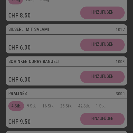
SCHOKOLADENSPEZIALITÄTEN
GETRÄNKE
HINZUFÜGEN
CHF
8.50
MAIKÄFER
SILSERLI MIT SALAMI
1017
SALZIGE KÖSTLICHKEITEN
HINZUFÜGEN
CHF
6.00
SILSERLI
SANDWICHES
BELEGTE BRÖTCHEN
PARTYBROT
SCHINKEN CURRY BÄNGELI
1003
Vegetarisch
APÉRO
SALATE
BROTWAREN
HINZUFÜGEN
CHF
6.00
Postversand
BACKWAREN
FASTENWAIE
PRALINÉS
3000
4 Stk.
9 Stk.
16 Stk.
25 Stk.
42 Stk.
1 Stk.
HINZUFÜGEN
CHF
9.50