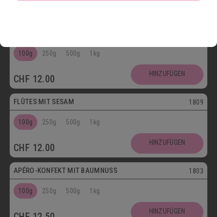
HINZUFÜGEN
CHF
12.50
Vegetarisch
FLÛTES MIT KÜMMEL
1808
100g
250g
500g
1kg
HINZUFÜGEN
CHF
12.00
Vegetarisch
FLÛTES MIT SESAM
1809
100g
250g
500g
1kg
HINZUFÜGEN
CHF
12.00
Vegetarisch
APÉRO-KONFEKT MIT BAUMNUSS
1803
100g
250g
500g
1kg
HINZUFÜGEN
CHF
12.50