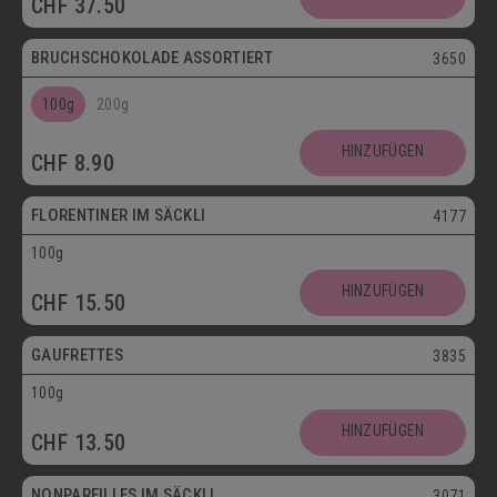
CHF
37.50
Postversand
BRUCHSCHOKOLADE ASSORTIERT
3650
100g
200g
Vegetarisch
HINZUFÜGEN
CHF
8.90
Postversand
FLORENTINER IM SÄCKLI
4177
100g
Vegetarisch
HINZUFÜGEN
CHF
15.50
Postversand
GAUFRETTES
3835
100g
Vegetarisch
HINZUFÜGEN
CHF
13.50
Postversand
NONPAREILLES IM SÄCKLI
3071