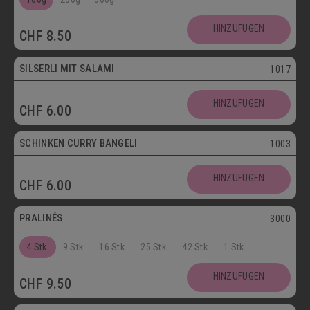
SCHOKOLADENSPEZIALITÄTEN
GETRÄNKE
HINZUFÜGEN
CHF
8.50
MAIKÄFER
SILSERLI MIT SALAMI
1017
SALZIGE KÖSTLICHKEITEN
HINZUFÜGEN
CHF
6.00
SILSERLI
SANDWICHES
BELEGTE BRÖTCHEN
PARTYBROT
SCHINKEN CURRY BÄNGELI
1003
Vegetarisch
APÉRO
SALATE
BROTWAREN
HINZUFÜGEN
CHF
6.00
Postversand
BACKWAREN
FASTENWAIE
PRALINÉS
3000
4 Stk.
9 Stk.
16 Stk.
25 Stk.
42 Stk.
1 Stk.
HINZUFÜGEN
CHF
9.50