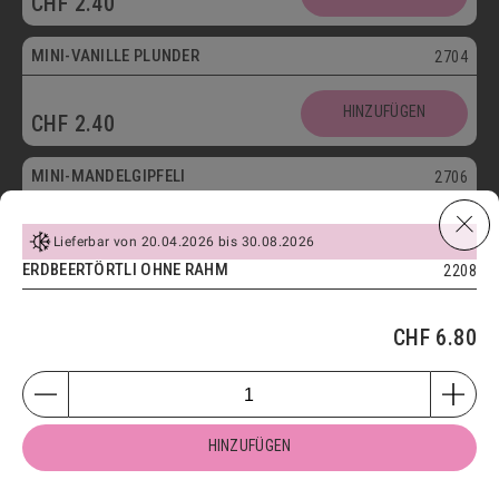
CHF
2.40
Vegetarisch
MINI-VANILLE PLUNDER
2704
Mini
HINZUFÜGEN
CHF
2.40
Vegetarisch
MINI-MANDELGIPFELI
2706
Mini
HINZUFÜGEN
CHF
2.40
Lieferbar von 20.04.2026 bis 30.08.2026
ERDBEERTÖRTLI OHNE RAHM
Vegetarisch
2208
MINI-GIPFELI
2700
CHF
6.80
HINZUFÜGEN
CHF
1.60
Vegetarisch
APÉRO-KONFEKT MIT KÄSE
1801
HINZUFÜGEN
100g
250g
500g
1kg