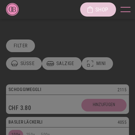
SHOP
FILTER
SÜSSE
SALZIGE
MINI
POSTVERSAND
VEGETARISCH
Vegetarisch
SCHOGGIWEGGLI
2115
SÜSSE KÖSTLICHKEITEN
Postversand
HINZUFÜGEN
CHF
3.80
SÜSSGEBÄCK
PATISSERIE
Vegetarisch
BASLER LÄCKERLI
4055
KUCHEN/TORTEN/CAKES/WÄHEN
LÄGGERLI
100g
250g
500g