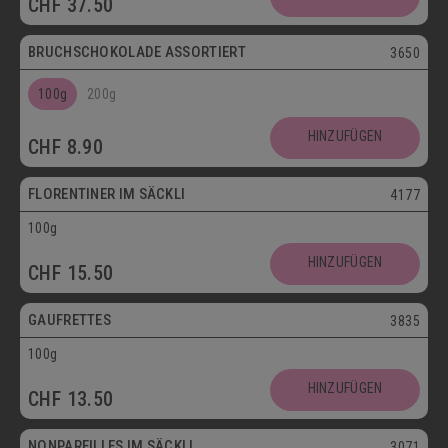
CHF
37.50
Postversand
BRUCHSCHOKOLADE ASSORTIERT
3650
100g
200g
Vegetarisch
HINZUFÜGEN
CHF
8.90
Postversand
FLORENTINER IM SÄCKLI
4177
100g
Vegetarisch
HINZUFÜGEN
CHF
15.50
Postversand
GAUFRETTES
3835
100g
Vegetarisch
HINZUFÜGEN
CHF
13.50
Postversand
NONPAREILLES IM SÄCKLI
3071