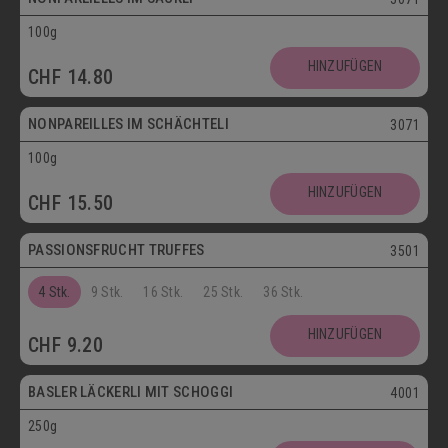
100g
Vegetarisch
HINZUFÜGEN
CHF
14.80
Postversand
NONPAREILLES IM SCHÄCHTELI
3071
100g
Vegetarisch
HINZUFÜGEN
CHF
15.50
Postversand
PASSIONSFRUCHT TRUFFES
3501
4 Stk.
9 Stk.
16 Stk.
25 Stk.
36 Stk.
Postversand
HINZUFÜGEN
CHF
9.20
Vegetarisch
BASLER LÄCKERLI MIT SCHOGGI
4001
250g