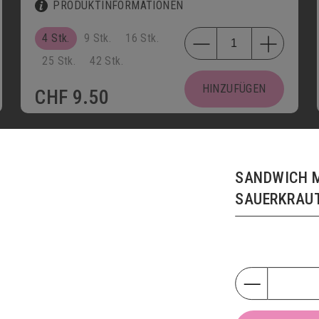
PRODUKTINFORMATIONEN
4 Stk.
9 Stk.
16 Stk.
25 Stk.
42 Stk.
HINZUFÜGEN
CHF
9.50
TRÜMMELI
3034
SANDWICH M
PRODUKTINFORMATIONEN
SAUERKRAU
200g
HINZUFÜGEN
CHF
32.50