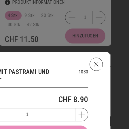
PRODUKTINFORMATIONEN
4 Stk.
9 Stk.
20 Stk.
30 Stk.
42 Stk.
HINZUFÜGEN
CHF
11.50
MINI-BRIOCHE
2701
IT PASTRAMI UND
1030
PRODUKTINFORMATIONEN
T
CHF
8.90
HINZUFÜGEN
CHF
1.60