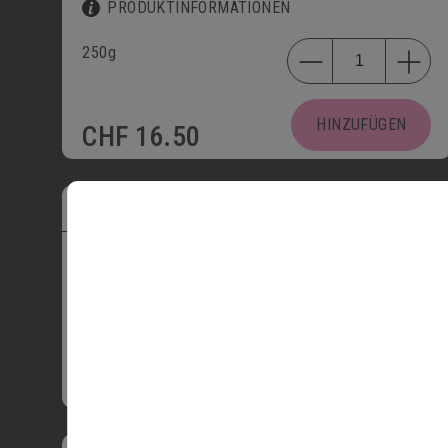
PRODUKTINFORMATIONEN
250g
HINZUFÜGEN
CHF
16.50
WHISKEY TRUFFES
3401
PRODUKTINFORMATIONEN
4 Stk.
9 Stk.
16 Stk.
25 Stk.
42 Stk.
HINZUFÜGEN
CHF
11.50