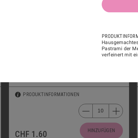
MINI-PAIN AU CHOCOLAT
2703
PRODUKTINFORMATIONEN
PRODUKTINFOR
Hausgemachtes 
Pastrami der Me
HINZUFÜGEN
verfeinert mit e
CHF
2.40
MINI-GIPFELI
2700
PRODUKTINFORMATIONEN
HINZUFÜGEN
CHF
1.60