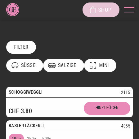
SHOP
FILTER
SÜSSE
SALZIGE
MINI
POSTVERSAND
VEGETARISCH
Vegetarisch
SCHOGGIWEGGLI
2115
SÜSSE KÖSTLICHKEITEN
Postversand
HINZUFÜGEN
CHF
3.80
SÜSSGEBÄCK
PATISSERIE
Vegetarisch
BASLER LÄCKERLI
4055
KUCHEN/TORTEN/CAKES/WÄHEN
LÄGGERLI
100g
250g
500g