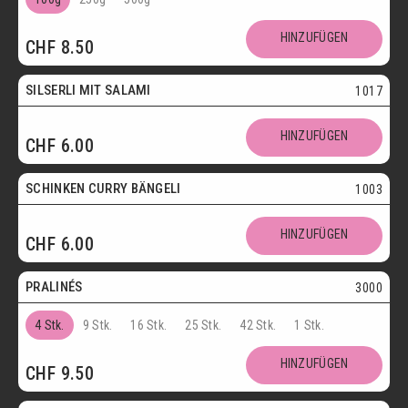
SCHOKOLADENSPEZIALITÄTEN
GETRÄNKE
HINZUFÜGEN
CHF
8.50
MAIKÄFER
SILSERLI MIT SALAMI
1017
SALZIGE KÖSTLICHKEITEN
HINZUFÜGEN
CHF
6.00
SILSERLI
SANDWICHES
BELEGTE BRÖTCHEN
PARTYBROT
SCHINKEN CURRY BÄNGELI
1003
Vegetarisch
APÉRO
SALATE
BROTWAREN
HINZUFÜGEN
CHF
6.00
Postversand
BACKWAREN
FASTENWAIE
PRALINÉS
3000
4 Stk.
9 Stk.
16 Stk.
25 Stk.
42 Stk.
1 Stk.
HINZUFÜGEN
CHF
9.50