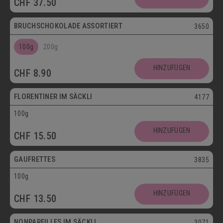
CHF
37.50
Postversand
BRUCHSCHOKOLADE ASSORTIERT
3650
100g
200g
Vegetarisch
HINZUFÜGEN
CHF
8.90
Postversand
FLORENTINER IM SÄCKLI
4177
100g
Vegetarisch
HINZUFÜGEN
CHF
15.50
Postversand
GAUFRETTES
3835
100g
Vegetarisch
HINZUFÜGEN
CHF
13.50
Postversand
NONPAREILLES IM SÄCKLI
3071