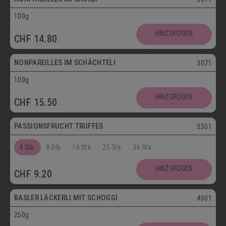
100g
Vegetarisch
HINZUFÜGEN
CHF
14.80
Postversand
NONPAREILLES IM SCHÄCHTELI
3071
100g
Vegetarisch
HINZUFÜGEN
CHF
15.50
Postversand
PASSIONSFRUCHT TRUFFES
3501
4 Stk.
9 Stk.
16 Stk.
25 Stk.
36 Stk.
Postversand
HINZUFÜGEN
CHF
9.20
Vegetarisch
BASLER LÄCKERLI MIT SCHOGGI
4001
250g