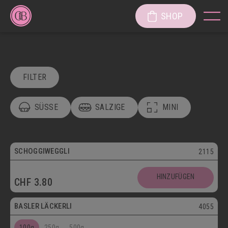
SHOP
FILTER
SÜSSE
SALZIGE
MINI
POSTVERSAND
VEGETARISCH
Vegetarisch
SCHOGGIWEGGLI
2115
SÜSSE KÖSTLICHKEITEN
Postversand
HINZUFÜGEN
CHF
3.80
SÜSSGEBÄCK
PATISSERIE
Vegetarisch
BASLER LÄCKERLI
4055
KUCHEN/TORTEN/CAKES/WÄHEN
LÄGGERLI
100g
250g
500g