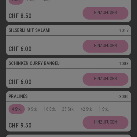
SCHOKOLADENSPEZIALITÄTEN
GETRÄNKE
HINZUFÜGEN
CHF
8.50
MAIKÄFER
SILSERLI MIT SALAMI
1017
SALZIGE KÖSTLICHKEITEN
HINZUFÜGEN
CHF
6.00
SILSERLI
SANDWICHES
BELEGTE BRÖTCHEN
PARTYBROT
SCHINKEN CURRY BÄNGELI
1003
Vegetarisch
APÉRO
SALATE
BROTWAREN
HINZUFÜGEN
CHF
6.00
Postversand
BACKWAREN
FASTENWAIE
PRALINÉS
3000
4 Stk.
9 Stk.
16 Stk.
25 Stk.
42 Stk.
1 Stk.
HINZUFÜGEN
CHF
9.50