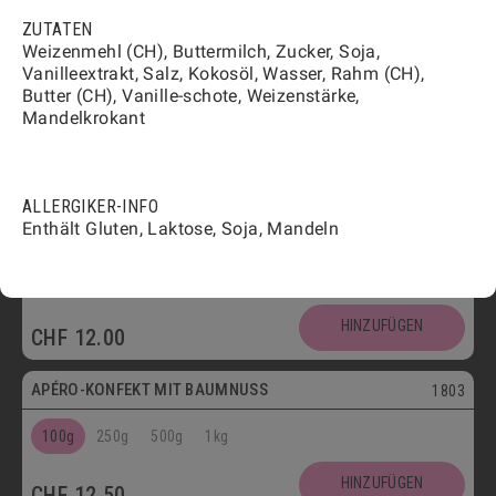
HINZUFÜGEN
CHF
12.50
ZUTATEN
Vegetarisch
Weizenmehl (CH), Buttermilch, Zucker, Soja,
Vanilleextrakt, Salz, Kokosöl, Wasser, Rahm (CH),
FLÛTES MIT KÜMMEL
1808
Butter (CH), Vanille-schote, Weizenstärke,
Mandelkrokant
100g
250g
500g
1kg
HINZUFÜGEN
CHF
12.00
ALLERGIKER-INFO
Vegetarisch
Enthält Gluten, Laktose, Soja, Mandeln
FLÛTES MIT SESAM
1809
100g
250g
500g
1kg
HINZUFÜGEN
CHF
12.00
Vegetarisch
APÉRO-KONFEKT MIT BAUMNUSS
1803
100g
250g
500g
1kg
HINZUFÜGEN
CHF
12.50