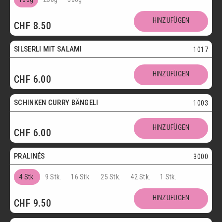
SCHOKOLADENSPEZIALITÄTEN
GETRÄNKE
HINZUFÜGEN
CHF
8.50
MAIKÄFER
SILSERLI MIT SALAMI
1017
SALZIGE KÖSTLICHKEITEN
HINZUFÜGEN
CHF
6.00
SILSERLI
SANDWICHES
BELEGTE BRÖTCHEN
PARTYBROT
SCHINKEN CURRY BÄNGELI
1003
Vegetarisch
APÉRO
SALATE
BROTWAREN
HINZUFÜGEN
CHF
6.00
Postversand
BACKWAREN
FASTENWAIE
PRALINÉS
3000
4 Stk.
9 Stk.
16 Stk.
25 Stk.
42 Stk.
1 Stk.
HINZUFÜGEN
CHF
9.50