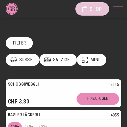
SHOP
FILTER
SÜSSE
SALZIGE
MINI
POSTVERSAND
VEGETARISCH
Vegetarisch
SCHOGGIWEGGLI
2115
SÜSSE KÖSTLICHKEITEN
Postversand
HINZUFÜGEN
CHF
3.80
SÜSSGEBÄCK
PATISSERIE
Vegetarisch
BASLER LÄCKERLI
4055
KUCHEN/TORTEN/CAKES/WÄHEN
LÄGGERLI
100g
250g
500g