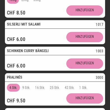
SCHOKOLADENSPEZIALITÄTEN
GETRÄNKE
HINZUFÜGEN
CHF
8.50
MAIKÄFER
SILSERLI MIT SALAMI
1017
SALZIGE KÖSTLICHKEITEN
HINZUFÜGEN
CHF
6.00
SILSERLI
SANDWICHES
BELEGTE BRÖTCHEN
PARTYBROT
SCHINKEN CURRY BÄNGELI
1003
Vegetarisch
APÉRO
SALATE
BROTWAREN
HINZUFÜGEN
CHF
6.00
Postversand
BACKWAREN
FASTENWAIE
PRALINÉS
3000
4 Stk.
9 Stk.
16 Stk.
25 Stk.
42 Stk.
1 Stk.
HINZUFÜGEN
CHF
9.50