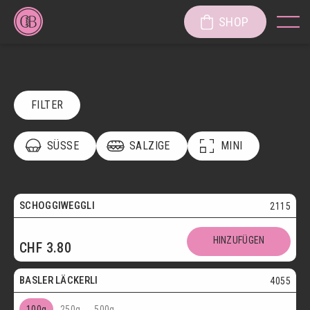
SHOP
FILTER
SÜSSE
SALZIGE
MINI
POSTVERSAND
VEGETARISCH
Vegetarisch
SCHOGGIWEGGLI
2115
SÜSSE KÖSTLICHKEITEN
Postversand
HINZUFÜGEN
CHF
3.80
SÜSSGEBÄCK
PATISSERIE
Vegetarisch
BASLER LÄCKERLI
4055
KUCHEN/TORTEN/CAKES/WÄHEN
LÄGGERLI
100g
250g
500g