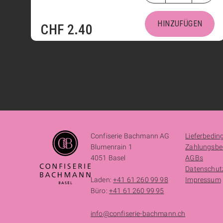
HINZUFÜGEN
CHF
2.40
Confiserie Bachmann AG
Lieferbedi
Blumenrain 1
Zahlungsbe
4051 Basel
AGBs
Datenschut
Laden:
+41 61 260 99 98
Impressum
Büro:
+41 61 260 99 95
info@confiserie-bachmann.ch